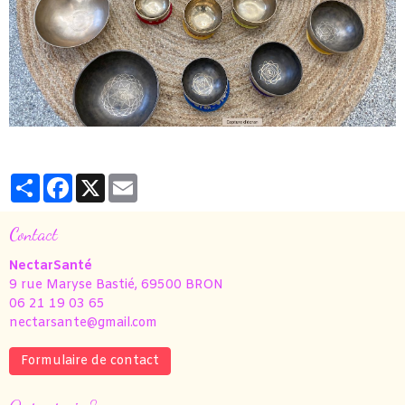
Partager
Facebook
X
Email
Contact
NectarSanté
9 rue Maryse Bastié, 69500 BRON
06 21 19 03 65
nectarsante@gmail.com
Formulaire de contact