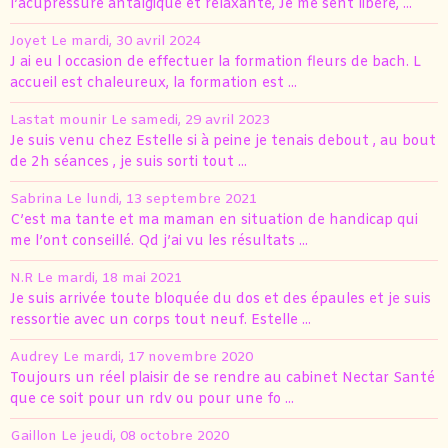
l’acupressure antalgique et relaxante, Je me sent libéré, ...
Joyet
Le mardi, 30 avril 2024
J ai eu l occasion de effectuer la formation fleurs de bach. L
accueil est chaleureux, la formation est ...
Lastat mounir
Le samedi, 29 avril 2023
Je suis venu chez Estelle si à peine je tenais debout , au bout
de 2h séances , je suis sorti tout ...
Sabrina
Le lundi, 13 septembre 2021
C’est ma tante et ma maman en situation de handicap qui
me l’ont conseillé. Qd j’ai vu les résultats ...
N.R
Le mardi, 18 mai 2021
Je suis arrivée toute bloquée du dos et des épaules et je suis
ressortie avec un corps tout neuf. Estelle ...
Audrey
Le mardi, 17 novembre 2020
Toujours un réel plaisir de se rendre au cabinet Nectar Santé
que ce soit pour un rdv ou pour une fo ...
Gaillon
Le jeudi, 08 octobre 2020